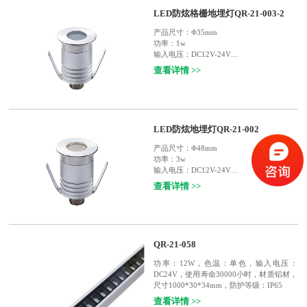
杆，楼梯栏杆 , 铁路护栏杆，桥梁护栏杆，
LED防炫格栅地埋灯QR-21-003-2
或设计师的DIY设计应用
产品尺寸：
Φ35mm
功率：
1w
输入电压：
DC12V-24V
使用寿命：
50000小时
查看详情 >>
灯体材质：
面环304不锈钢、散热器6063铝
等级：
IP67
适用范围：
广场，人行道，花园，走廊，公
园等户外墙角场所等等
LED防炫地埋灯QR-21-002
产品尺寸：
Φ48mm
功率：
3w
输入电压：
DC12V-24V
使用寿命：
50000小时
查看详情 >>
灯体材质：
面环304不锈钢、散热器6063铝
等级：
IP65
适用范围：
广场，人行道，花园，走廊，公
园等户外墙角场所等等
QR-21-058
功率：12W，色温：单色，输入电压：
DC24V，使用寿命30000小时，材质铝材，
尺寸1000*30*34mm，防护等级：IP65
查看详情 >>