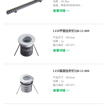
功率：
18-36w
色温：
单色/RGB/RGBW
输入电压：
DC24V
查看详情 >>
使用寿命：
30000小时
灯体材质：
铝材
防护等级：
IP65
适用范围：
户外楼宇轮廓装饰照明，如：庭
院，宾馆，酒楼，桥梁，户外广告等
LED平面拉杆灯QR-21-009
产品尺寸：
Φ21mm
功率：
1w
输入电压：
DC12V
使用寿命：
35000小时
查看详情 >>
灯体材质：
6063铝材
光束角度：
偏光30°
等级：
IP67
适用范围：
体育场馆看台栏杆 , 人行道栏
杆，楼梯栏杆 , 铁路护栏杆，桥梁护栏杆，
LED弧面拉杆灯QR-21-006
或设计师的DIY设计应用
产品尺寸：
Φ25mm
功率：
1w
输入电压：
DC12V
使用寿命：
35000小时
查看详情 >>
灯体材质：
6063铝材
光束角度：
偏光30°
等级：
IP67
适用范围：
体育场馆看台栏杆 , 人行道栏