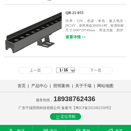
QR-21-055
功率：12W，色温：单色，输入电压：
DC24V，使用寿命30000小时，材质铝材，
尺寸1000*28*49mm，带这光板，防护等
级：IP65
查看详情 >>
1
/
16
上一页
下一页
|
|
|
|
首页
产品中心
照明案例
关于千瑞
网站地图
18938762436
服务热线：
广东千瑞照明科技有限公司 备案号【
粤ICP备2021082358号
】
定位导航
电话
产品
案例
首页