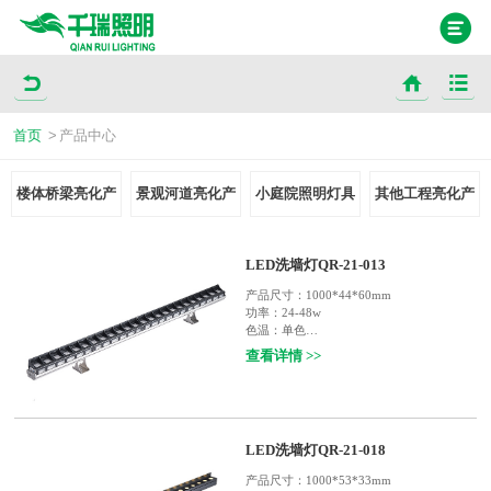
首页
>
产品中心
楼体桥梁亮化产
景观河道亮化产
小庭院照明灯具
其他工程亮化产
品
品
品
LED洗墙灯QR-21-013
产品尺寸：
1000*44*60mm
功率：
24-48w
色温：
单色
输入电压：
DC24V
查看详情 >>
使用寿命：
30000小时
灯体材质：
铝材+防眩罩，欧司朗芯片，一
体防水透镜，防止光污染，结构防水
防护等级：
IP65
适用范围：
户外楼宇轮廓装饰照明，如：庭
LED洗墙灯QR-21-018
院，宾馆，酒楼，桥梁，户外广告等
产品尺寸：
1000*53*33mm