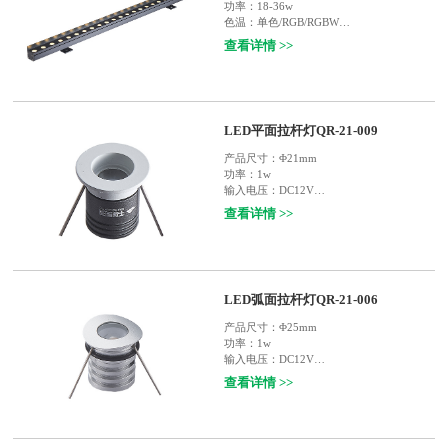
功率：
18-36w
色温：
单色/RGB/RGBW
输入电压：
DC24V
查看详情 >>
使用寿命：
30000小时
灯体材质：
铝材
防护等级：
IP65
适用范围：
户外楼宇轮廓装饰照明，如：庭
院，宾馆，酒楼，桥梁，户外广告等
LED平面拉杆灯QR-21-009
产品尺寸：
Φ21mm
功率：
1w
输入电压：
DC12V
使用寿命：
35000小时
查看详情 >>
灯体材质：
6063铝材
光束角度：
偏光30°
等级：
IP67
适用范围：
体育场馆看台栏杆 , 人行道栏
杆，楼梯栏杆 , 铁路护栏杆，桥梁护栏杆，
LED弧面拉杆灯QR-21-006
或设计师的DIY设计应用
产品尺寸：
Φ25mm
功率：
1w
输入电压：
DC12V
使用寿命：
35000小时
查看详情 >>
灯体材质：
6063铝材
光束角度：
偏光30°
等级：
IP67
适用范围：
体育场馆看台栏杆 , 人行道栏