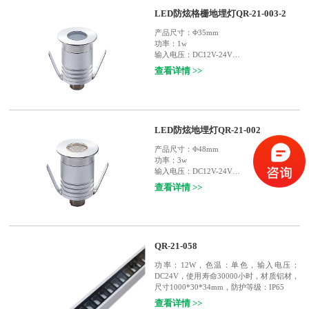
杆，楼梯栏杆 , 铁路护栏杆，桥梁护栏杆，
LED防炫格栅地埋灯QR-21-003-2
或设计师的DIY设计应用
产品尺寸：
Φ35mm
功率：
1w
输入电压：
DC12V-24V
使用寿命：
50000小时
查看详情 >>
灯体材质：
面环304不锈钢、散热器6063铝
等级：
IP67
适用范围：
广场，人行道，花园，走廊，公
园等户外墙角场所等等
LED防炫地埋灯QR-21-002
产品尺寸：
Φ48mm
功率：
3w
输入电压：
DC12V-24V
使用寿命：
50000小时
查看详情 >>
灯体材质：
面环304不锈钢、散热器6063铝
等级：
IP65
适用范围：
广场，人行道，花园，走廊，公
园等户外墙角场所等等
QR-21-058
功率：12W，色温：单色，输入电压：
DC24V，使用寿命30000小时，材质铝材，
尺寸1000*30*34mm，防护等级：IP65
查看详情 >>