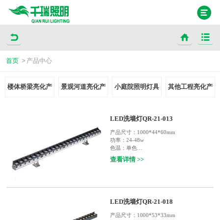
首页
>
产品中心
楼体桥梁亮化产
景观河道亮化产
小庭院照明灯具
其他工程亮化产
品
品
品
LED洗墙灯QR-21-013
产品尺寸：
1000*44*60mm
功率：
24-48w
色温：
单色
输入电压：
DC24V
查看详情 >>
使用寿命：
30000小时
灯体材质：
铝材+防眩罩，欧司朗芯片，一
体防水透镜，防止光污染，结构防水
防护等级：
IP65
适用范围：
户外楼宇轮廓装饰照明，如：庭
LED洗墙灯QR-21-018
院，宾馆，酒楼，桥梁，户外广告等
产品尺寸：
1000*53*33mm