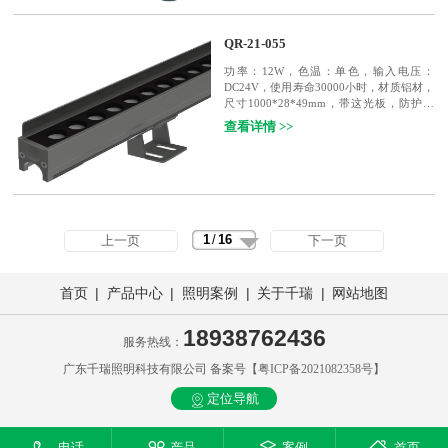
QR-21-055
功率：12W，色温：单色，输入电压：
DC24V，使用寿命30000小时，材质铝材，
尺寸1000*28*49mm，带这光板，防护等
级：IP65
查看详情 >>
1
/
16
上一页
下一页
|
|
|
|
首页
产品中心
照明案例
关于千瑞
网站地图
18938762436
服务热线：
广东千瑞照明科技有限公司 备案号【
粤ICP备2021082358号
】
定位导航
电话
产品
案例
首页