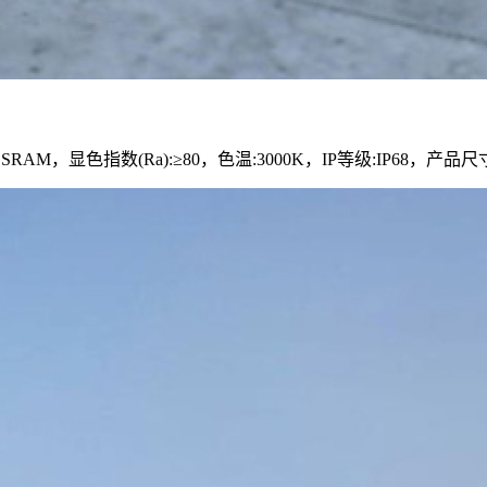
RAM，显色指数(Ra):≥80，色温:3000K，IP等级:IP68，产品尺寸