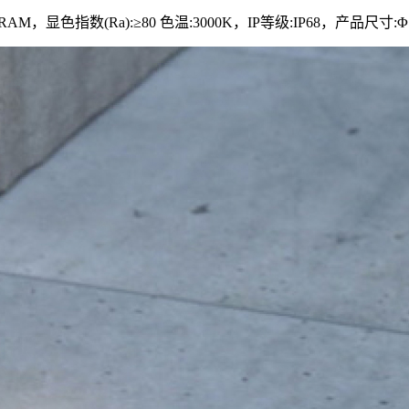
AM，显色指数(Ra):≥80 色温:3000K，IP等级:IP68，产品尺寸:Φ7