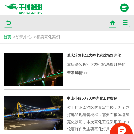
首页
>
资讯中心
>
桥梁亮化案例
重庆涪陵长江大桥七彩洗墙灯亮化
重庆涪陵长江大桥七彩洗墙灯亮化
查看详情 >>
中山小镇人行天桥亮化工程案例
位于广州南沙区的某写字楼，为了更
好地呈现建筑楼群，需要在楼体增加
亮化照明，本次亮化工程采用了LED
轮廓灯作为主要亮化灯具，该...